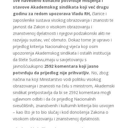
Sve navedeno konačno potvrđuje mišljenja i
stavove Akademskog sindikata
koji već drugu
godinu za redom upozorava Vladu RH,
članice i
zaposlenike sustava visokog obrazovanja i znanosti te
javnost da Zakon o visokom obrazovanju i
znanstvenoj djelatnosti i njegovi podzakonski akti ne
razvijaju sustav, već obrnuto. Dokaz tome je upravo i
prijedlog kriterija Nacionalnog vijeća koji osim
upozorenja Akademskog sindikata i ostalih institucija
da štete Sustavu,imaju u savjetovanju s
javnošćuukupno
2592 komentara koji jasno
potvrđuju da prijedlog nije prihvatljiv.
No, zbog
načina na koji Ministarstvo vodi politiku visokog
obrazovanja i znanosti na čelu s ministrom, Akademski
sindikat pretpostavlja da bi se 2592 komentara mogli
uglavnom odbiti i da će prijedlog Nacionalnih
sveučilišnih, znanstvenih i kulturnih kriterija bio usvojen
– kao što je to bio slučaj i kod donošenja Zakona o
visokom obrazovanju i znanstvenoj djelatnosti.