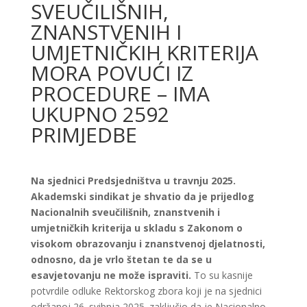
SVEUČILIŠNIH,
ZNANSTVENIH I
UMJETNIČKIH KRITERIJA
MORA POVUĆI IZ
PROCEDURE – IMA
UKUPNO 2592
PRIMJEDBE
Na sjednici Predsjedništva u travnju 2025.
Akademski sindikat
je shvatio da je prijedlog
Nacionalnih sveučilišnih, znanstvenih i
umjetničkih kriterija u skladu s Zakonom o
visokom obrazovanju i znanstvenoj djelatnosti,
odnosno, da je vrlo štetan te da se
u
esavjetovanju ne može ispraviti.
To su kasnije
potvrdile odluke Rektorskog zbora koji je na sjednici
održanoj 26. svibnja 2025. zaključio da je Nacionalno