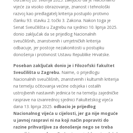
vijeće za visoko obrazovanje, znanost i tehnološki
razvoj kao predlagatelj kriterija postupilo protivno
članku 93. stavku 2. točki 3. Zakona. Nakon toga je
Senat Sveučilišta u Zagrebu na sjednici 10. lipnja 2025.
donio zaključak da se prijedlog Nacionalnih
sveučilišnih, znanstvenih i umjetničkih kriterija
odbacuje, jer postoje nezakonitosti u postupku
donošenja i protivnost Ustavu Republike Hrvatske.
Poseban zaključak donio je i Filozofski fakultet
Sveučilišta u Zagrebu.
Naime, o prijedlogu
Nacionalnih sveučilišnih, znanstvenih i kulturnih kriterija
na temelju očitovanja većine odsjeka i ostalih
ustrojbenih nastavnih jedinica te na temelju zajedničke
rasprave na izvanrednoj sjednici Fakultetskog vijeća
dana 13. lipnja 2025.
odbacio je prijedlog
Nacionalnog vijeća u cijelosti, jer ga nije moguće
u javnoj raspravi ni na koji način popraviti do
razine prihvatljive za donošenje nego se treba