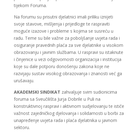
tijekom Foruma.
Na forumu su prisutni djelatnici imali priliku iznijeti
svoje stavove, mišljenja i prijedloge te raspraviti
moguće izazove i probleme s kojima se susreću u
radu. Teme su bile važne za poboljšanje uvjeta rada i
osiguranje pravednih plaća za sve djelatnike u visokom
obrazovanju i javnim službama. U raspravi su istaknute
i činjenice u vezi odgovornosti organizacija i institucija
koje su dale potporu donošenju zakona koje ne
razvijaju sustav visokog obrazovanja i znanosti već ga
urušavaju.
AKADEMSKI SINDIKAT
zahvaljuje svim sudionicima
foruma sa Sveučilišta Jurja Dobrile u Puli na
konstruktivnoj raspravi i aktivnom sudjelovanju te ističe
važnost zajedničkog djelovanja i solidarnosti u borbi za
unapređenje uvjeta rada i plaća djelatnika u javnom
sektoru.