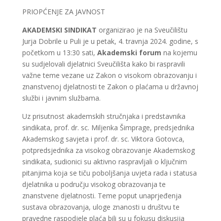
PRIOPĆENJE ZA JAVNOST
AKADEMSKI SINDIKAT
organizirao je na Sveučilištu
Jurja Dobrile u Puli je u petak, 4. travnja 2024. godine, s
početkom u 13:30 sati,
Akademski forum
na kojemu
su sudjelovali djelatnici Sveučilišta kako bi raspravili
važne teme vezane uz Zakon o visokom obrazovanju i
znanstvenoj djelatnosti te Zakon o plaćama u državnoj
službi i javnim službama.
Uz prisutnost akademskih stručnjaka i predstavnika
sindikata, prof. dr. sc. Miljenka Šimprage, predsjednika
Akademskog savjeta i prof. dr. sc. Viktora Gotovca,
potpredsjednika za visokog obrazovanje Akademskog
sindikata, sudionici su aktivno raspravljali o ključnim
pitanjima koja se tiču poboljšanja uvjeta rada i statusa
djelatnika u području visokog obrazovanja te
znanstvene djelatnosti. Teme poput unaprjeđenja
sustava obrazovanja, uloge znanosti u društvu te
pravedne raspodjele plaća bili su u fokusu diskusija