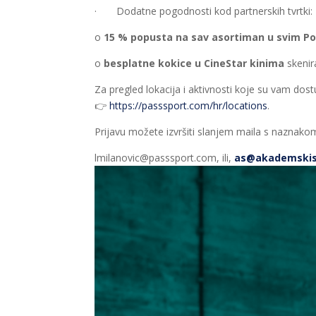
· Dodatne pogodnosti kod partnerskih tvrtki:
o
15 % popusta na sav asortiman u svim Pol
o
besplatne kokice u CineStar kinima
skenir
Za pregled lokacija i aktivnosti koje su vam dost
👉
https://passsport.com/hr/locations
.
Prijavu možete izvršiti slanjem maila s naznakom
lmilanovic@passsport.com, ili,
as@akademskisi