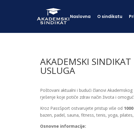
Naslovna
O sindikatu
Pr
AKADEMSKI SINDIKAT
USLUGA
Poštovani aktualni i budući članovi Akademskog
rješenje koje potiče zdrav način života i omoguć
Kroz PassSport ostvarujete pristup više od
1000 
bazen, padel, sauna, fitness, tenis, yoga, pilate
Osnovne informacije: