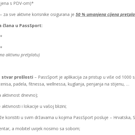
ijena s PDV-om)*
– za sve aktivne korisnike osigurana je
50 % umanjena cijena pretpla
 člana u PassSport:
)*
)*
ma aktivnu pretplatu)
stvar prošlosti
– PassSport je aplikacija za pristup u više od 1000 
nisa, padela, fitnessa, wellnessa, kuglanja, penjanja na stijenu, …
a aktivnost dnevno);
ktivnosti i lokacije u vašoj blizini;
že koristiti u svim državama u kojima PassSport posluje – Hrvatska, Slo
 centar, a mobitel uvijek nosimo sa sobom;