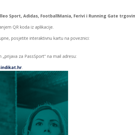
leo Sport, Adidas, FootballMania, Ferivi i Running Gate trgov
anjem QR koda iz aplikacije.
upne, posjetite interaktivnu kartu na poveznici:
 „prijava za PassSport“ na mail adresu:
ndikat.hr
.