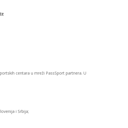
te
sportskih centara u mreži PassSport partnera. U
venija i Srbija;