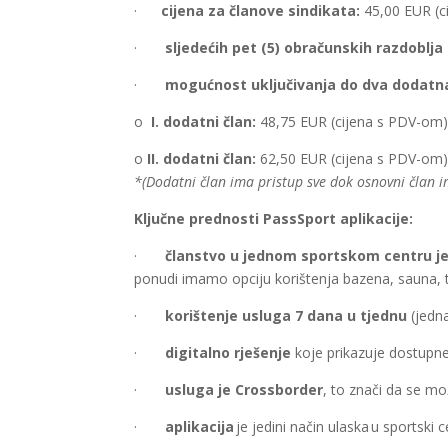
·
cijena za članove sindikata:
45,00 EUR (c
·
sljedećih pet (5) obračunskih razdoblja
·
mogućnost uključivanja do dva dodatna
o
I. dodatni član:
48,75 EUR (cijena s PDV-om
o
II. dodatni član:
62,50 EUR (cijena s PDV-om
*(Dodatni član ima pristup sve dok osnovni član i
Ključne prednosti PassSport aplikacije:
·
članstvo u jednom sportskom centru je 
ponudi imamo opciju korištenja bazena, sauna, te
·
korištenje usluga 7 dana u tjednu
(jedn
·
digitalno rješenje
koje prikazuje dostupne a
·
usluga je Crossborder
, to znači da se mo
·
aplikacija
je jedini način ulaska u sportski