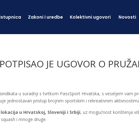
istupnica
Zakoni i uredbe
Kolektivni ugovori
Novosti
 POTPISAO JE UGOVOR O PRUŽA
 sindikata u suradnji s tvrtkom PassSport Hrvatska, s veseljem vam 
uje jednostavan pristup brojnim sportskim i rekreativnim aktivnostima
lokacija u Hrvatskoj, Sloveniji i Srbiji
, uz mogućnost korištenja viš
s, squash i mnoge druge.