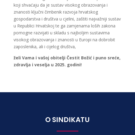
koji shvaćaju da je sustav visokog obrazovanja i
znanosti ključni čimbenik razvoja hrvatskog
gospodarstva i društva u cjelini, zaštiti najvažniji sustav
u Republici Hrvatskoj te ga zamjenama loših zakona
pomogne razvijati u skladu s najboljim sustavima
visokog obrazovanja i znanosti u Europi na dobrobit
zaposlenika, ali i cijelog društva,
ž
eli Vama i vašoj obitelji
Č
estit Bo
ž
i
ć
i puno sre
ć
e,
zdravlja i veselja u 2025. godini!
O SINDIKATU