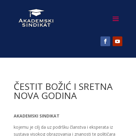
ČESTIT BOŽIĆ I SRETNA
NOVA GODINA
AKADEMSKI SINDIKAT
kojemu je cilj da uz podršku članstva i eksperata iz
sustava visokog obrazovanja i znanosti te političara