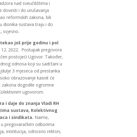
dzora nad sveučilištima i
dovesti i do urušavanja
ao reformskih zakona, bili
 dionika sustava traju i do
t, svjesno.
istekao još prije godinu i pol
1. 12. 2022. Postupak pregovora
ljučen postojeći Ugovor. Također,
adnog odnosa koji su sadržani u
ajdulje 3 mjeseca od prestanka
isoko obrazovanje kasnit će
aket zakona dogodile ogromne
m Kolektivnim ugovorom.
 i daje do znanja Vladi RH
tima sustava, Kolektivnog
aca i sindikata.
Naime,
je u pregovaračkim odborima
a, inistitucija, odnosno rektori,