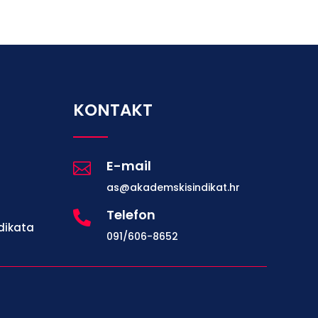
KONTAKT
E-mail

as@akademskisindikat.hr
Telefon

dikata
091/606-8652