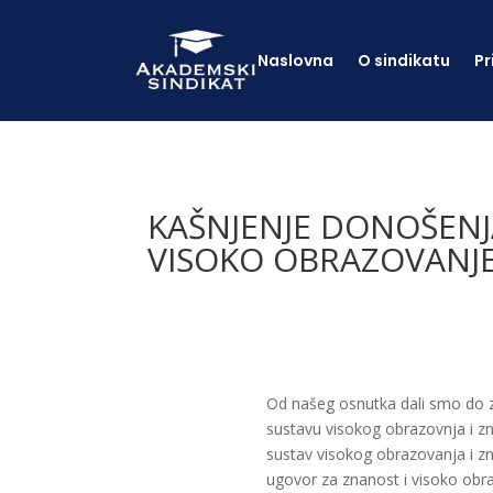
Naslovna
O sindikatu
Pr
KAŠNJENJE DONOŠEN
VISOKO OBRAZOVANJE
Od našeg osnutka dali smo do zn
sustavu visokog obrazovnja i zn
sustav visokog obrazovanja i z
ugovor za znanost i visoko obr