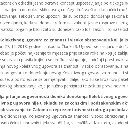
zakonskih odredbi jasno ocrtava koncept uspostavljanja političkoga na
smanjenja demokratskih dosega našeg društva što u konačnici može 
razovanja. Također, smo upozorili da su postupci donošenja zakona k
m zemljama, kada se donose reformski zakoni, javne rasprave u krugu
vatskoj toga nije bilo i zato su doneseni tako loši zakoni i to nažalos
 Kolektivnog ugovora za znanost i visoko obrazovanje
koji je 
an 27. 12. 2018. godine i sukadno Članku 3. Ugovor se zaključuje do 
bao je početi najkasnije tri mjeseca prije isteka roka na koji je zak
e pravna pravila kojima se uređuje sklapanje, sadržaj i prestanak r
anja novog kolektivnog ugovora za znanost i visoko obrazovanje, a n
ak pregovora o donošenju novog Kolektivnog ugovora za znanost i v
 duže, a postojeći će se primjenjivati i dalje, iako su se kroz novi p
isokog obrazovanja koje je nužno percipirati te zaštititi prava novi
a pitanje odgovornosti dionika donošenja Kolektivnog ugovora
ivnog ugovora nije u skladu sa zakonskim i podzakonskim ak
 obrazovanje te Zakona o reprezentativnosti udruga poslodav
ora o donošenju Kolektivnog ugovora za znanost i visoko obrazovan
sno čelnici upravnih tijela sveučilišta, veleučilišta, fakulteta, akademij