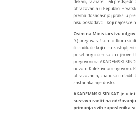
dekani, ravnatelji i/ili predsje
obrazovanja u Republici Hrvatsk
prema dosadašnjoj praksi u pre
nisu poslodavci i koji najčešće 
Osim na Ministarstvu odgovo
9.) pregovaračkom odboru sindik
ili sindikate koji nisu zastuplj
posebnog interesa za njihove čl
pregovorima AKADEMSKI SINDIKAT 
novom Kolektivnom ugovoru. Kao
obrazovanja, znanosti i mladih 
sastanaka nije došlo.
AKADEMNSKI SIDIKAT je u
in
sustava raditi na održavanju
primanja svih zaposlenika s