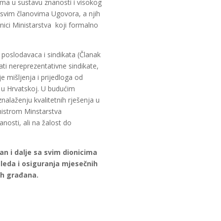
vama u sustavu znanosti i visokog
 svim članovima Ugovora, a njih
ici Ministarstva koji formalno
 poslodavaca i sindikata (Članak
ti nereprezentativne sindikate,
e mišljenja i prijedloga od
a u Hrvatskoj. U budućim
alaženju kvalitetnih rješenja u
nistrom Minstarstva
nosti, ali na žalost do
an i dalje sa svim dionicima
leda i osiguranja mjesečnih
ih građana.