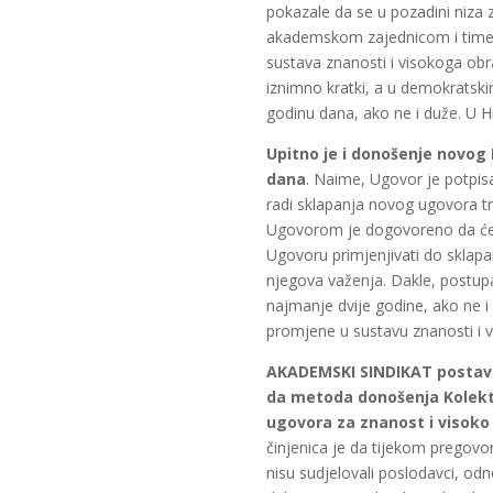
pokazale da se u pozadini niza 
akademskom zajednicom i time 
sustava znanosti i visokoga ob
iznimno kratki, a u demokratski
godinu dana, ako ne i duže. U Hr
Upitno je i donošenje novog
dana
. Naime, Ugovor je potpis
radi sklapanja novog ugovora tre
Ugovorom je dogovoreno da će s
Ugovoru primjenjivati do sklap
njegova važenja. Dakle, postup
najmanje dvije godine, ako ne i
promjene u sustavu znanosti i v
AKADEMSKI SINDIKAT postavlj
da metoda donošenja Kolekt
ugovora za znanost i visoko
činjenica je da tijekom pregov
nisu sudjelovali poslodavci, odno