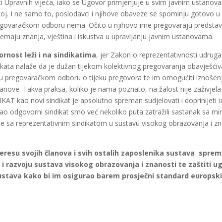
dnici Upravnih vijeća, iako se Ugovor primjenjuje u svim javnim ustano
oj. I ne samo to, poslodavci i njihove obaveze se spominju gotovo u
govaračkom odboru nema. Očito u njihovo ime pregovaraju predstavn
nemaju znanja, vještina i iskustva u upravljanju javnim ustanovama.
rnost leži i na sindikatima
, jer Zakon o reprezentativnosti udruga
ata nalaže da je dužan tijekom kolektivnog pregovaranja obavješćiva
eni u pregovaračkom odboru o tijeku pregovora te im omogućiti iznošenj
anove. Takva praksa, koliko je nama poznato, na žalost nije zaživjel
kao novi sindikat je apsolutno spreman sudjelovati i doprinijeti izn
 odgovorni sindikat smo već nekoliko puta zatražili sastanak sa mi
te sa reprezentativnim sindikatom u sustavu visokog obrazovanja i zna
teresu svojih članova i svih ostalih zaposlenika sustava sprem
 i razvoju sustava visokog obrazovanja i znanosti te zaštiti
ug
ustava kako bi im osigurao barem prosječni standard europsk