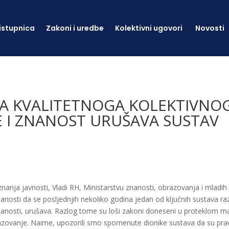
istupnica
Zakoni i uredbe
Kolektivni ugovori
Novosti
JA KVALITETNOGA KOLEKTIVNO
 I ZNANOST URUŠAVA SUSTAV
anja javnosti, Vladi RH, Ministarstvu znanosti, obrazovanja i mladih 
anosti da se posljednjih nekoliko godina jedan od ključnih sustava ra
nanosti, urušava. Razlog tome su loši zakoni doneseni u proteklom ma
azovanje. Naime, upozorili smo spomenute dionike sustava da su pr