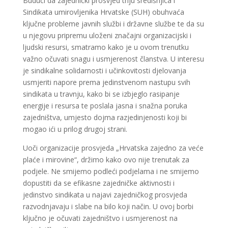
Budući da zajednički prosvjed triju središnjica i
Sindikata umirovljenika Hrvatske (SUH) obuhvaća
ključne probleme javnih službi i državne službe te da su
u njegovu pripremu uloženi značajni organizacijski i
ljudski resursi, smatramo kako je u ovom trenutku
važno očuvati snagu i usmjerenost članstva. U interesu
je sindikalne solidarnosti i učinkovitosti djelovanja
usmjeriti napore prema jedinstvenom nastupu svih
sindikata u travnju, kako bi se izbjeglo rasipanje
energije i resursa te poslala jasna i snažna poruka
zajedništva, umjesto dojma razjedinjenosti koji bi
mogao ići u prilog drugoj strani.
Uoči organizacije prosvjeda „Hrvatska zajedno za veće
plaće i mirovine“, držimo kako ovo nije trenutak za
podjele. Ne smijemo podleći podjelama i ne smijemo
dopustiti da se efikasne zajedničke aktivnosti i
jedinstvo sindikata u najavi zajedničkog prosvjeda
razvodnjavaju i slabe na bilo koji način. U ovoj borbi
ključno je očuvati zajedništvo i usmjerenost na