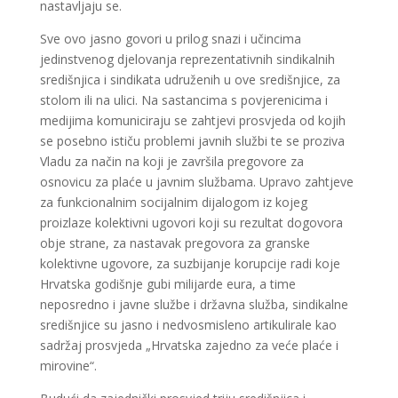
nastavljaju se.
Sve ovo jasno govori u prilog snazi i učincima
jedinstvenog djelovanja reprezentativnih sindikalnih
središnjica i sindikata udruženih u ove središnjice, za
stolom ili na ulici. Na sastancima s povjerenicima i
medijima komuniciraju se zahtjevi prosvjeda od kojih
se posebno ističu problemi javnih službi te se proziva
Vladu za način na koji je završila pregovore za
osnovicu za plaće u javnim službama. Upravo zahtjeve
za funkcionalnim socijalnim dijalogom iz kojeg
proizlaze kolektivni ugovori koji su rezultat dogovora
obje strane, za nastavak pregovora za granske
kolektivne ugovore, za suzbijanje korupcije radi koje
Hrvatska godišnje gubi milijarde eura, a time
neposredno i javne službe i državna služba, sindikalne
središnjice su jasno i nedvosmisleno artikulirale kao
sadržaj prosvjeda „Hrvatska zajedno za veće plaće i
mirovine“.