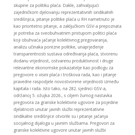
skupine za politiku plaća. Dakle, zahvaljujući
zajedničkom djelovanju reprezentativnih sindikalnih
središnjica, pitanje politike plaća u RH nametnuto je
kao prioritetno pitanje, a zaključkom GSV-a prepoznata
je potreba za sveobuhvatnim pristupom politici plaća
koji obuhvaća jačanje kolektivnog pregovaranja,
analizu učinaka porezne politike, unaprjeđenje
transparentnosti sustava određivanja plaća, stvorenu
dodanu vrijednost, ostvarenu produktivnost i druge
relevantne ekonomske pokazatelje kao podlogu za
pregovore o visini plaća i troškova rada, kao i pitanje
pravedne raspodjele novostvorene vrijednosti između
kapitala i rada. Isto tako, na 282. sjednici GSV-a,
održanoj 5. ožujka 2026., s ciljem žurnog nastavka
pregovora za granske kolektivne ugovore za pojedine
djelatnosti unutar javnih službi reprezentativne
sindikalne središnjice otvorile su i pitanje jačanja
socijalnog dijaloga u javnim službama. Pregovori za
granske kolektivne ugovore unutar javnih službi