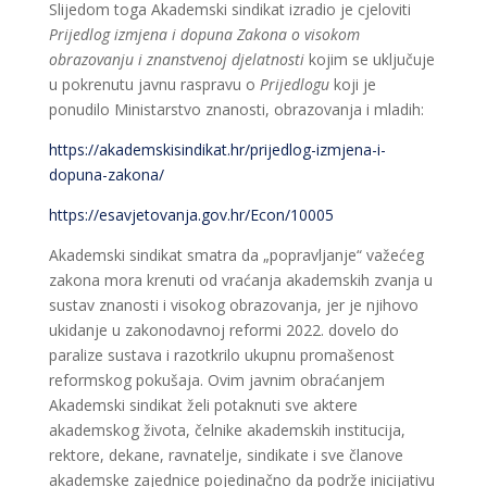
Slijedom toga Akademski sindikat izradio je cjeloviti
Prijedlog izmjena i dopuna Zakona o visokom
obrazovanju i znanstvenoj djelatnosti
kojim se uključuje
u pokrenutu javnu raspravu o
Prijedlogu
koji je
ponudilo Ministarstvo znanosti, obrazovanja i mladih:
https://akademskisindikat.hr/prijedlog-izmjena-i-
dopuna-zakona/
https://esavjetovanja.gov.hr/Econ/10005
Akademski sindikat smatra da „popravljanje“ važećeg
zakona mora krenuti od vraćanja akademskih zvanja u
sustav znanosti i visokog obrazovanja, jer je njihovo
ukidanje u zakonodavnoj reformi 2022. dovelo do
paralize sustava i razotkrilo ukupnu promašenost
reformskog pokušaja. Ovim javnim obraćanjem
Akademski sindikat želi potaknuti sve aktere
akademskog života, čelnike akademskih institucija,
rektore, dekane, ravnatelje, sindikate i sve članove
akademske zajednice pojedinačno da podrže inicijativu