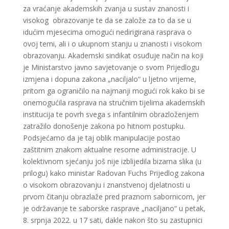
za vraćanje akademskih zvanja u sustav znanosti i
visokog obrazovanje te da se založe za to da se u
idućim mjesecima omogući nedirigirana rasprava o
ovoj temi, ali i o ukupnom stanju u znanosti i visokom
obrazovanju. Akademski sindikat osuđuje način na koji
je Ministarstvo javno savjetovanje o svom Prijedlogu
izmjena i dopuna zakona „naciljalo“ u ljetno vrijeme,
pritom ga ograničilo na najmanji mogući rok kako bi se
onemogućila rasprava na stručnim tijelima akademskih
institucija te povrh svega s infantilnim obrazloženjem
zatražilo donošenje zakona po hitnom postupku.
Podsjećamo da je taj oblik manipulacije postao
zaštitnim znakom aktualne resorne administracije. U
kolektivnom sjećanju još nije izblijedila bizarna slika (u
prilogu) kako ministar Radovan Fuchs Prijedlog zakona
o visokom obrazovanju i znanstvenoj djelatnosti u
prvom čitanju obrazlaže pred praznom sabornicom, jer
je održavanje te saborske rasprave „naciljano“ u petak,
8. srpnja 2022. u 17 sati, dakle nakon što su zastupnici