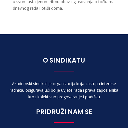
u svom ustaljenom ritmu obavili glasovanja o točkama
dnevnog reda i otišli doma.
O SINDIKATU
Akademski sindikat je organizacija koja zastupa interese
radnika, osiguravajući bolje uvjete rada i prava zaposlenika
kroz kolektivno pregovaranje i podršku
PRIDRUŽI NAM SE