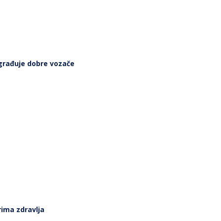
građuje dobre vozače
rima zdravlja