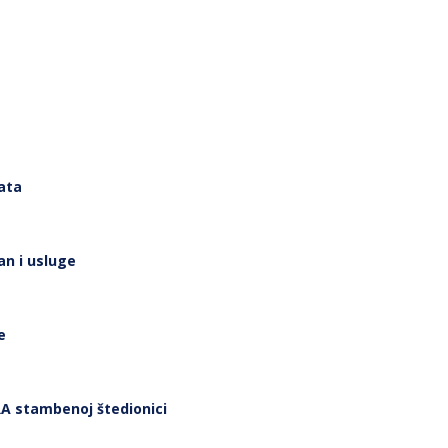
ata
an i usluge
e
RA stambenoj štedionici