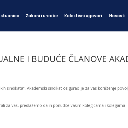
istupnica
Zakoni i uredbe
Kolektivni ugovori
Novosti
UALNE I BUDUĆE ČLANOVE AKA
skih sindikata“, Akademski sindikat osigurao je za vas korištenje povo
ali za vas, predlažemo da ih ponudite vašim kolegicama i kolegama –