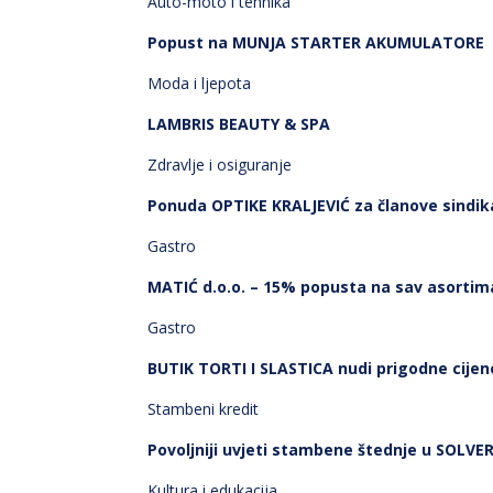
Auto-moto i tehnika
Popust na MUNJA STARTER AKUMULATORE
Moda i ljepota
LAMBRIS BEAUTY & SPA
Zdravlje i osiguranje
Ponuda OPTIKE KRALJEVIĆ za članove sindik
Gastro
MATIĆ d.o.o. – 15% popusta na sav asortim
Gastro
BUTIK TORTI I SLASTICA nudi prigodne cijen
Stambeni kredit
Povoljniji uvjeti stambene štednje u SOLVE
Kultura i edukacija