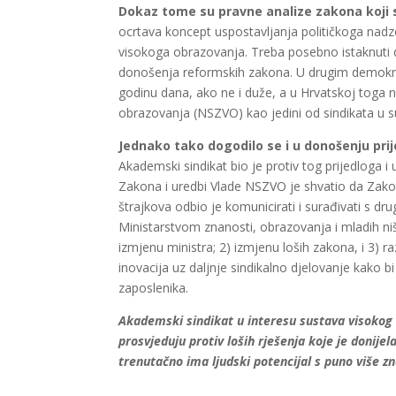
Dokaz tome su pravne analize zakona koji 
ocrtava koncept uspostavljanja političkoga nad
visokoga obrazovanja. Treba posebno istaknuti d
donošenja reformskih zakona. U drugim demokrat
godinu dana, ako ne i duže, a u Hrvatskoj toga na
obrazovanja (NSZVO) kao jedini od sindikata u s
Jednako tako dogodilo se i u donošenju pri
Akademski sindikat bio je protiv tog prijedloga
Zakona i uredbi Vlade NSZVO je shvatio da Zakon 
štrajkova odbio je komunicirati i surađivati s d
Ministarstvom znanosti, obrazovanja i mladih niš
izmjenu ministra; 2) izmjenu loših zakona, i 3) 
inovacija uz daljnje sindikalno djelovanje kako 
zaposlenika.
Akademski sindikat u interesu sustava visokog ob
prosvjeduju protiv loših rješenja koje je donij
trenutačno ima ljudski potencijal s puno više zn