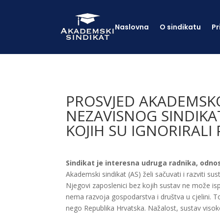
Naslovna
O sindikatu
Pr
PROSVJED AKADEMSKO
NEZAVISNOG SINDIKA
KOJIH SU IGNORIRALI
Sindikat je interesna udruga radnika, odnosn
Akademski sindikat (AS) želi sačuvati i razviti s
Njegovi zaposlenici bez kojih sustav ne može isp
nema razvoja gospodarstva i društva u cjelini. T
nego Republika Hrvatska. Nažalost, sustav visoko