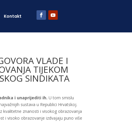
Kontakt
GOVORA VLADE I
OVANJA TIJEKOM
MSKOG SINDIKATA
nika i unaprijediti ih.
U tom smislu
najvažnijih sustava u Republici Hrvatskoj.
z kvalitetne znanosti i visokog obrazovanja
ost i visoko obrazovanje izdvajaju puno više