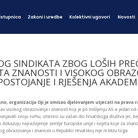
istupnica
Zakoni i uredbe
Kolektivni ugovori
Novosti
G SINDIKATA ZBOG LOŠIH PRE
TA ZNANOSTI I VISOKOG OBRAZ
 POSTOJANJE I RJEŠENJA AKADE
o, organizacija čiji je smisao djelovanjem utjecati na prava rad
ustav visokog obrazovanja i znanosti koji je po mišljenju AS-a jedan od 
unjavati svoju svrhu, iznimno su važan dio hrvatskoga društva jer, be
o dokazuju najrazvijenije zemlje Europske unije i svijeta koje za znan
g obrazovanja i znanosti u Republici Hrvatskoj nije ni blizu toga.