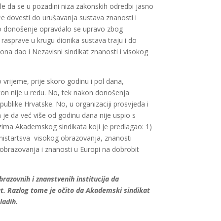
e da se u pozadini niza zakonskih odredbi jasno
e dovesti do urušavanja sustava znanosti i
rzo donošenje opravdalo se upravo zbog
asprave u krugu dionika sustava traju i do
kona dao i Nezavisni sindikat znanosti i visokog
 vrijeme, prije skoro godinu i pol dana,
kon nije u redu. No, tek nakon donošenja
ublike Hrvatske. No, u organizaciji prosvjeda i
a je da već više od godinu dana nije uspio s
ozima Akademskog sindikata koji je predlagao: 1)
Ministartsva visokog obrazovanja, znanosti
g obrazovanja i znanosti u Europi na dobrobit
brazovnih i znanstvenih institucija da
kat. Razlog tome je očito da Akademski sindikat
ladih.