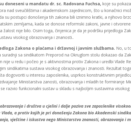
su doneseni u mandatu dr. sc. Radovana Fuchsa,
koje su pokazal
zora nad sveučilištima i akademskom zajednicom, što u konačnici mož
a su postupci donošenja tih zakona bili iznimno kratki, a njihovo b
skim zemljama, kada se donose reformski zakoni, javne i otvorene r
 žalost nije bilo. Osim toga, činjenica je da je podršku prijedloga Za
ustavu visokog obrazovanja i znanosti..
jedloga Zakona o plaćama i državnoj i javnim službama.
No, u to
 i u suradnji sa sindikatom Preporod na Okruglom stolu dokazao da Za
nije u redu i počeo je s aktivnostma protiv Zakona i uredbi Vlade Rep
rugim sindikatima sustava visokog obrazovanja i znanosti. Rezultat tog
ta dogovoriti u interesu zaposlenika, usprkos konstruktivnim prijedl
razdvajanje Ministarstva zanosti, obrazovanja i mladih te formiranje 
bi se razvio funkcionalni sustav u skladu s najboljim sustavima visoko
razovanja i društva u cjelini i dalje poziva sve zaposlenike visokoo
ela Vlada, a protiv kojih je pri donošenju Zakona bio Akademski sindi
anja, vještine i iskustva nego Ministarstvo znanosti, obrazovanja i m