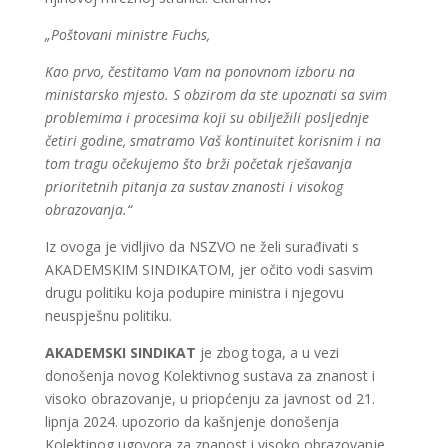
„Poštovani ministre Fuchs,
Kao prvo, čestitamo Vam na ponovnom izboru na
ministarsko mjesto. S obzirom da ste upoznati sa svim
problemima i procesima koji su obilježili posljednje
četiri godine, smatramo Vaš kontinuitet korisnim i na
tom tragu očekujemo što brži početak rješavanja
prioritetnih pitanja za sustav znanosti i visokog
obrazovanja.“
Iz ovoga je vidljivo da NSZVO ne želi surađivati s
AKADEMSKIM SINDIKATOM, jer očito vodi sasvim
drugu politiku koja podupire ministra i njegovu
neuspješnu politiku.
AKADEMSKI SINDIKAT
je zbog toga, a u vezi
donošenja novog Kolektivnog sustava za znanost i
visoko obrazovanje, u priopćenju za javnost od 21.
lipnja 2024. upozorio da kašnjenje donošenja
Kolektinog ugovora za znanost i visoko obrazovanje