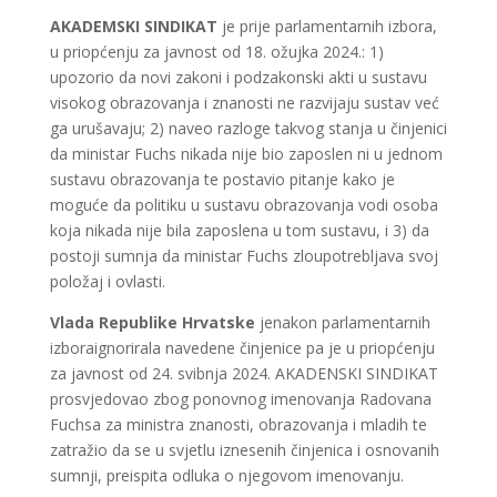
AKADEMSKI SINDIKAT
je prije parlamentarnih izbora,
u priopćenju za javnost od 18. ožujka 2024.: 1)
upozorio da novi zakoni i podzakonski akti u sustavu
visokog obrazovanja i znanosti ne razvijaju sustav već
ga urušavaju; 2) naveo razloge takvog stanja u činjenici
da ministar Fuchs nikada nije bio zaposlen ni u jednom
sustavu obrazovanja te postavio pitanje kako je
moguće da politiku u sustavu obrazovanja vodi osoba
koja nikada nije bila zaposlena u tom sustavu, i 3) da
postoji sumnja da ministar Fuchs zloupotrebljava svoj
položaj i ovlasti.
Vlada Republike Hrvatske
jenakon parlamentarnih
izboraignorirala navedene činjenice pa je u priopćenju
za javnost od 24. svibnja 2024. AKADENSKI SINDIKAT
prosvjedovao zbog ponovnog imenovanja Radovana
Fuchsa za ministra znanosti, obrazovanja i mladih te
zatražio da se u svjetlu iznesenih činjenica i osnovanih
sumnji, preispita odluka o njegovom imenovanju.