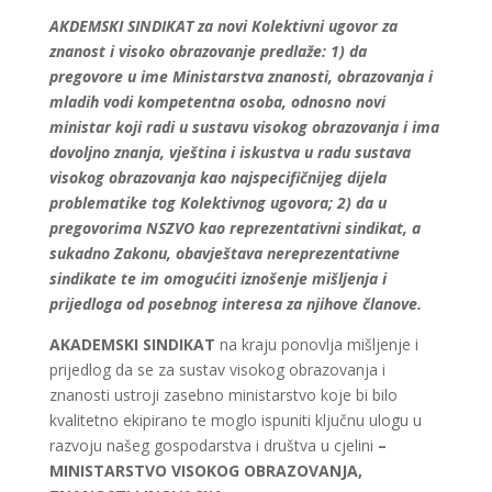
AKDEMSKI SINDIKAT za novi Kolektivni ugovor za
znanost i visoko obrazovanje predlaže: 1) da
pregovore u ime Ministarstva znanosti, obrazovanja i
mladih vodi kompetentna osoba, odnosno novi
ministar koji radi u sustavu visokog obrazovanja i ima
dovoljno znanja, vještina i iskustva u radu sustava
visokog obrazovanja kao najspecifičnijeg dijela
problematike tog Kolektivnog ugovora; 2) da u
pregovorima NSZVO kao reprezentativni sindikat, a
sukadno Zakonu, obavještava nereprezentativne
sindikate te im omogućiti iznošenje mišljenja i
prijedloga od posebnog interesa za njihove članove.
AKADEMSKI SINDIKAT
na kraju ponovlja mišljenje i
prijedlog da se za sustav visokog obrazovanja i
znanosti ustroji zasebno ministarstvo koje bi bilo
kvalitetno ekipirano te moglo ispuniti ključnu ulogu u
razvoju našeg gospodarstva i društva u cjelini
–
MINISTARSTVO VISOKOG OBRAZOVANJA,