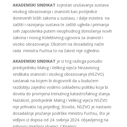
AKADEMSKI SINDIKAT
svjestan urušavanja sustava
visokog obrazovanja i znanosti kao posljedice
donesenih loših zakona u sustavu, i dalje inzistira na
zaštiti i razvijanju sustava te zaštiti ugleda i primanja
svih zaposlenika putem neophodnog donošenja novih
zakona i novog Kolektivnog ugovora za znanost i
visoko obrazovanja. Obzirom na dosadašnji način
rada ministra Fuchsa to na žalost nije izgledno.
AKADEMSKI SINDIKAT
je iz tog razloga ponudio
predsjedniku Malog i Velikog vijeća Nezavisnog
sindikata znanosti i visokog obrazovanja (NSZVO)
sastanak na kojem bi dogovorili da u budućem
razdoblju zajedno vodimo usklađenu politiku koja bi
dovela do promjena trenutnog katastrofalnog stanja.
Nažalost, predsjednik Malog i Velikog vijeća NSZVO
nije prihvatio taj prijedlog, štoviše, NSZVO je nastavio
dosadašnje pružanje podrške ministru Fuchsu, što je
vidljivo iz dopisa od 24. svibnja 2024. objavljenog na
njihovoj mrežnoj stranici. Citiramo
: