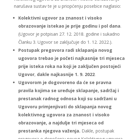
narušava sustav te je u priopćenju posebice naglasio:
Kolektivni ugovor za znanost i visoko
obrazovanje
istekao je prije godinu i pol dana
.
(Ugovor je potpisan 27. 12. 2018. godine i sukadno
Članku 3. Ugovor se zaključuje do 1. 12. 2022.).
Postupak pregovora radi sklapanja novog
ugovora trebao je početi najkasnije tri mjeseca
prije isteka roka na koji je zaključen postojeći
Ugovor
,
dakle najkasnije 1. 9. 2022
.
Ugovorom je dogovoreno da će se pravna
pravila kojima se uređuje sklapanje, sadržaj i
prestanak radnog odnosa koji su sadržani u
Ugovoru primjenjivati do sklapanja novog
kolektivnog ugovora za znanost i visoko
obrazovanje, a najdulje tri mjeseca od
prestanka njegova važenja.
Dakle, postupak
pregovora o donošenju novog Kolektivnog ugovora