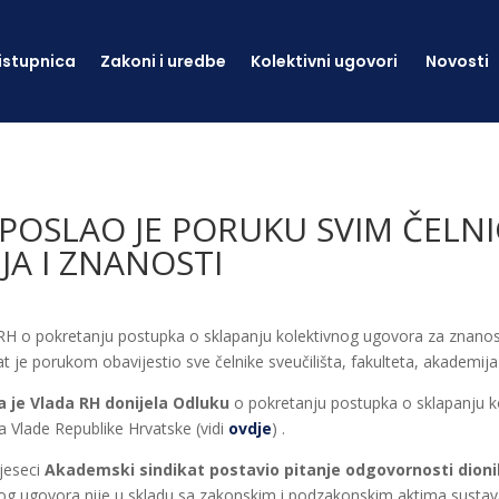
istupnica
Zakoni i uredbe
Kolektivni ugovori
Novosti
 POSLAO JE PORUKU SVIM ČELN
A I ZNANOSTI
 o pokretanju postupka o sklapanju kolektivnog ugovora za znanost
e porukom obavijestio sve čelnike sveučilišta, fakulteta, akademija i 
a je Vlada RH donijela Odluku
o pokretanju postupka o sklapanju k
 Vlade Republike Hrvatske (vidi
ovdje
) .
mjeseci
Akademski sindikat postavio pitanje odgovornosti dion
g ugovora nije u skladu sa zakonskim i podzakonskim aktima sustava