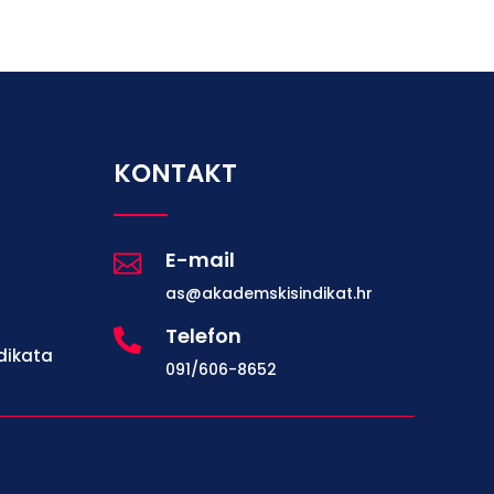
KONTAKT
E-mail

as@akademskisindikat.hr
Telefon

dikata
091/606-8652