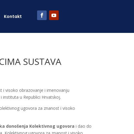
Kontakt
ICIMA SUSTAVA
 i visoko obrazovanje i imenovanju
instituta u Republici Hrvatskoj.
olektivnog ugovora za znanost i visoko
ika donošenja Kolektivnog ugovora
i dao do
, Kolektivnog ugovora za znanost i visoko