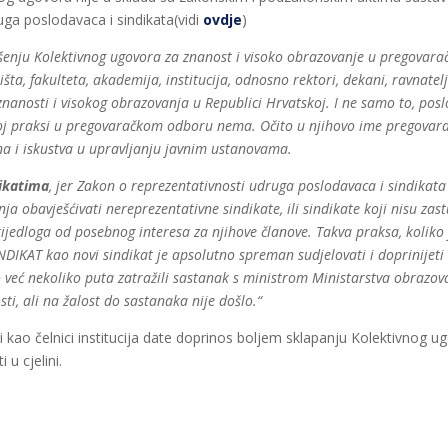
ga poslodavaca i sindikata(vidi
ovdje
)
šenju Kolektivnog ugovora za znanost i visoko obrazovanje u pregovara
lišta, fakulteta, akademija, institucija, odnosno rektori, dekani, ravnatel
anosti i visokog obrazovanja u Republici Hrvatskoj. I ne samo to, posl
j praksi u pregovaračkom odboru nema. Očito u njihovo ime pregovaraju
ina i iskustva u upravljanju javnim ustanovama.
dikatima
, jer Zakon o reprezentativnosti udruga poslodavaca i sindikat
a obavješćivati nereprezentativne sindikate, ili sindikate koji nisu za
ijedloga od posebnog interesa za njihove članove. Takva praksa, koliko 
KAT kao novi sindikat je apsolutno spreman sudjelovati i doprinijeti 
već nekoliko puta zatražili sastanak s ministrom Ministarstva obrazova
i, ali na žalost do sastanaka nije došlo.“
 kao čelnici institucija date doprinos boljem sklapanju Kolektivnog ugo
u cjelini.