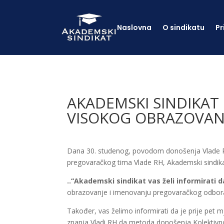
Naslovna
O sindikatu
Pr
AKADEMSKI SINDIKAT
VISOKOG OBRAZOVANJ
Dana 30. studenog, povodom donošenja Vlade RH
pregovaračkog tima Vlade RH, Akademski sindikat j
..“Akademski sindikat vas želi informirati d
obrazovanje i imenovanju pregovaračkog odbora
Također, vas želimo informirati da je prije pet 
znanja Vladi RH da metoda donošenja Kolektivno