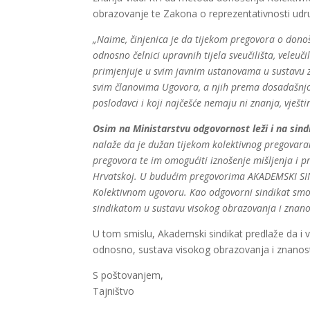
obrazovanje te Zakona o reprezentativnosti udru
„Naime, činjenica je da tijekom pregovora o dono
odnosno čelnici upravnih tijela sveučilišta, veleuči
primjenjuje u svim javnim ustanovama u sustavu zn
svim članovima Ugovora, a njih prema dosadašnjo
poslodavci i koji najčešće nemaju ni znanja, vješt
Osim na Ministarstvu odgovornost leži i na sin
nalaže da je
dužan tijekom kolektivnog pregovaranj
pregovora te im omogućiti iznošenje mišljenja i pr
Hrvatskoj. U budućim pregovorima AKADEMSKI SINDI
Kolektivnom ugovoru. Kao odgovorni sindikat smo 
sindikatom u sustavu visokog obrazovanja i znanost
U tom smislu, Akademski sindikat predlaže da i vi
odnosno, sustava visokog obrazovanja i znanosti 
S poštovanjem,
Tajništvo