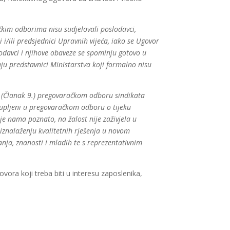
čkim odborima nisu sudjelovali poslodavci,
ji i/ili predsjednici Upravnih vijeća, iako se Ugovor
odavci i njihove obaveze se spominju gotovo u
 predstavnici Ministarstva koji formalno nisu
a (Članak 9.) pregovaračkom odboru sindikata
stupljeni u pregovaračkom odboru o tijeku
je nama poznato, na žalost nije zaživjela u
iznalaženju kvalitetnih rješenja u novom
nja, znanosti i mladih te s reprezentativnim
vora koji treba biti u interesu zaposlenika,